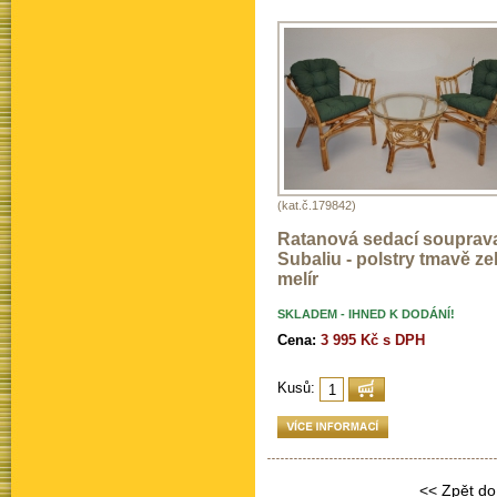
(kat.č.179842)
Ratanová sedací souprav
Subaliu - polstry tmavě ze
melír
SKLADEM - IHNED K DODÁNÍ!
Cena:
3 995 Kč s DPH
Kusů:
<< Zpět do