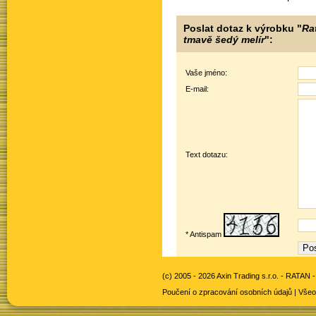
Poslat dotaz k výrobku "
Ra
tmavě šedý melír
":
Vaše jméno:
E-mail:
Text dotazu:
* Antispam
(c) 2005 - 2026 Axin Trading s.r.o. -
RATAN -
Poučení o zpracování osobních údajů
|
Všeo