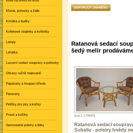
Koše na dřevo ke krbu
Křesla, pohovky a židle
Krmítka a budky
Květinové stojánky a květníky
Lampy
Ratanová sedací soup
šedý melír prodáváme
Lehátka
Luxusní sedací soupravy a pohovky
Obrazy ručně malované
Papasany a houpací křesla
Paravany
Pelíšky pro psy a kočky
Proutí a košíky
(kat.č.179840)
Ratanová sedací souprav
Samostatné polstry a látky
Subaliu - polstry hnědý me