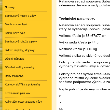
Ratanová sedací souprava Subali
skleněnou deskou a sady polstrů
Novinky
Bambusové misky a vázy
Technické parametry:
Bambus v kuchyni
Ratanová sedací souprava Subal
který se vyznačuje vysokou pevnos
Bambusové tyče
Velikost křesla je 65x67x77 cm.
Bambusové rohože a ploty
Výška sedu křesla je 44 cm.
Nosnost křesla je 115 kg.
Bytové doplňky, stojánky
Velikost stolku se skleněnou de
Dětský nábytek
Polstry na tuto sedací soupravu 
vyrobeny z kvalitní látky a vyzna
Dřevěné sošky a masky
Polstry pro nás vyrábí firma AXI
Deky mikroplyš
výhradně místní vyučené švadle
snažíme podporovat výrobu a za
Komody, skříňky a prádelníky
Náplň polstrů je drcený molitan a
Křesla ratan plus kov
>
Květináče, obaly a pálené vázy
>
>>