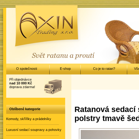
O společnosti
E-shop
Co je to ratan?
Vš
Při objednávce
nad 10 000 Kč
doprava zdarma!
Ratanová sedací 
Oblíbené kategorie
polstry tmavě šed
Komody, skříňky a prádelníky
Luxusní sedací soupravy a pohovky