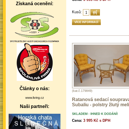
Získaná ocenění:
Kusů:
Články o nás:
(kat.č.179849)
www.living.cz
Ratanová sedací souprav
Subaliu - polstry žlutý melí
Naši partneři:
SKLADEM - IHNED K DODÁNÍ!
Cena:
3 995 Kč s DPH