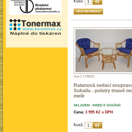
Kusů:
(kat.č.179852)
Ratanová sedací souprav
Subaliu - polstry tmavě m
melír
SKLADEM - IHNED K DODÁNÍ!
Cena:
3 995 Kč s DPH
Kusů: