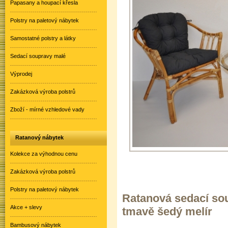
Papasany a houpací křesla
Polstry na paletový nábytek
Samostatné polstry a látky
Sedací soupravy malé
Výprodej
Zakázková výroba polstrů
Zboží - mírné vzhledové vady
Ratanový nábytek
Kolekce za výhodnou cenu
Zakázková výroba polstrů
Polstry na paletový nábytek
Ratanová sedací sou
Akce + slevy
tmavě šedý melír
Bambusový nábytek