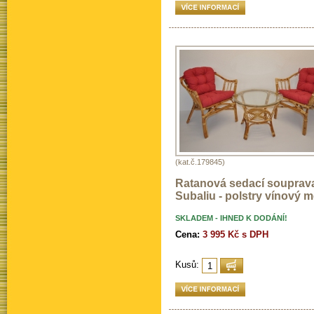
(kat.č.179845)
Ratanová sedací souprav
Subaliu - polstry vínový me
SKLADEM - IHNED K DODÁNÍ!
Cena:
3 995 Kč s DPH
Kusů: