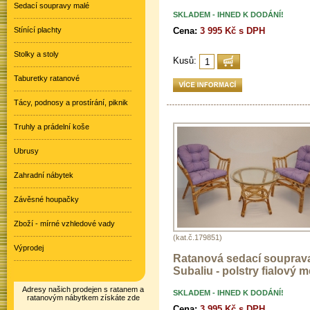
Sedací soupravy malé
SKLADEM - IHNED K DODÁNÍ!
Stínící plachty
Cena:
3 995 Kč s DPH
Stolky a stoly
Kusů:
Taburetky ratanové
Tácy, podnosy a prostírání, piknik
Truhly a prádelní koše
Ubrusy
Zahradní nábytek
Závěsné houpačky
Zboží - mírné vzhledové vady
(kat.č.179851)
Výprodej
Ratanová sedací souprav
Subaliu - polstry fialový me
Adresy našich prodejen s ratanem a
SKLADEM - IHNED K DODÁNÍ!
ratanovým nábytkem získáte zde
Cena:
3 995 Kč s DPH