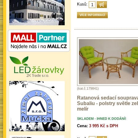
Kusů:
(kat.č.179841)
Ratanová sedací souprav
Subaliu - polstry světle ze
melír
SKLADEM - IHNED K DODÁNÍ!
Cena:
3 995 Kč s DPH