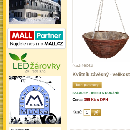
(kat.č.446061)
Květník závěsný - velikos
Tech. parametry
SKLADEM - IHNED K DODÁNÍ!
Cena:
399 Kč s DPH
Kusů: