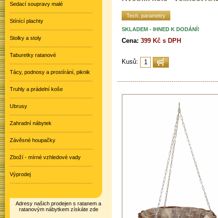
Sedací soupravy malé
Tech. parametry
Stínící plachty
SKLADEM - IHNED K DODÁNÍ!
Stolky a stoly
Cena:
399 Kč s DPH
Taburetky ratanové
Kusů:
Tácy, podnosy a prostírání, piknik
Truhly a prádelní koše
Ubrusy
Zahradní nábytek
Závěsné houpačky
Zboží - mírné vzhledové vady
Výprodej
Adresy našich prodejen s ratanem a
ratanovým nábytkem získáte zde