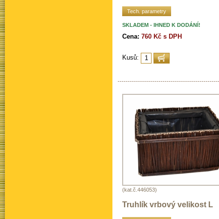
Tech. parametry
SKLADEM - IHNED K DODÁNÍ!
Cena:
760 Kč s DPH
Kusů:
(kat.č.446053)
Truhlík vrbový velikost L