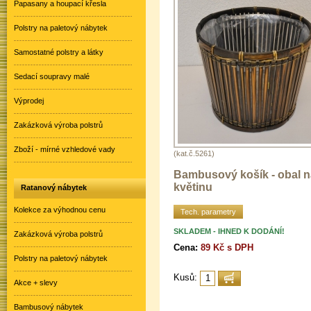
Papasany a houpací křesla
Polstry na paletový nábytek
Samostatné polstry a látky
Sedací soupravy malé
Výprodej
Zakázková výroba polstrů
Zboží - mírné vzhledové vady
(kat.č.5261)
Bambusový košík - obal n
květinu
Ratanový nábytek
Kolekce za výhodnou cenu
Tech. parametry
SKLADEM - IHNED K DODÁNÍ!
Zakázková výroba polstrů
Cena:
89 Kč s DPH
Polstry na paletový nábytek
Kusů:
Akce + slevy
Bambusový nábytek