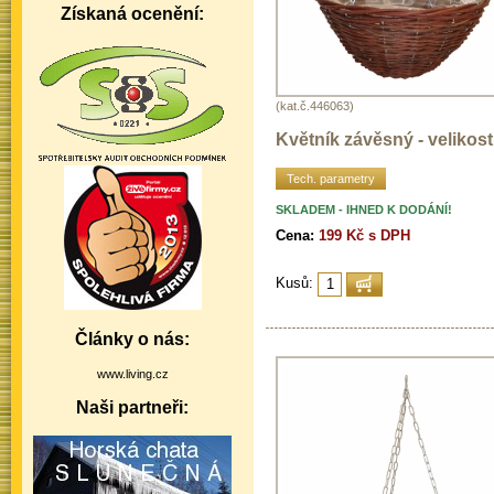
Získaná ocenění:
(kat.č.446063)
Květník závěsný - velikost
Tech. parametry
SKLADEM - IHNED K DODÁNÍ!
Cena:
199 Kč s DPH
Kusů:
Články o nás:
www.living.cz
Naši partneři: