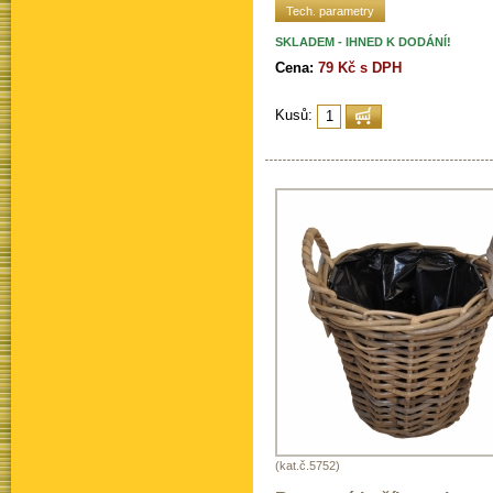
Tech. parametry
SKLADEM - IHNED K DODÁNÍ!
Cena:
79 Kč s DPH
Kusů:
(kat.č.5752)