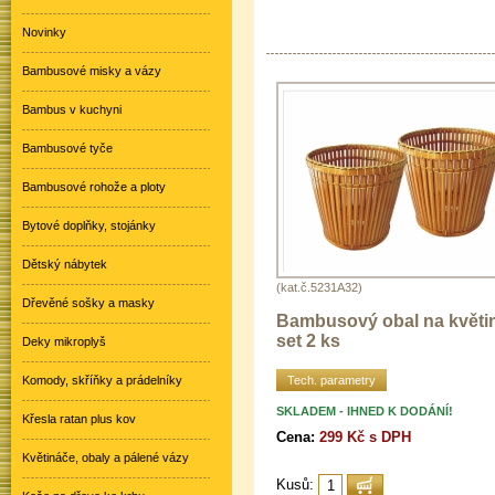
Novinky
Bambusové misky a vázy
Bambus v kuchyni
Bambusové tyče
Bambusové rohože a ploty
Bytové doplňky, stojánky
Dětský nábytek
(kat.č.5231A32)
Dřevěné sošky a masky
Bambusový obal na květi
set 2 ks
Deky mikroplyš
Tech. parametry
Komody, skříňky a prádelníky
SKLADEM - IHNED K DODÁNÍ!
Křesla ratan plus kov
Cena:
299 Kč s DPH
Květináče, obaly a pálené vázy
Kusů: