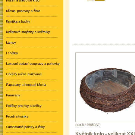
Koše na dřevo ke krbu
Křesla, pohovky a židle
Krmítka a budky
Květinové stojánky a květníky
Lampy
Lehátka
Luxusní sedací soupravy a pohovky
Obrazy ručně malované
Papasany a houpací křesla
Paravany
Pelíšky pro psy a kočky
Proutí a košíky
(kat.č.446050A2)
Samostatné polstry a látky
Květník kolo - velikost XX