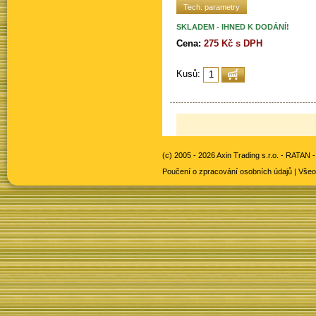
Tech. parametry
SKLADEM - IHNED K DODÁNÍ!
Cena:
275 Kč s DPH
Kusů:
(c) 2005 - 2026 Axin Trading s.r.o. -
RATAN -
Poučení o zpracování osobních údajů
|
Všeo