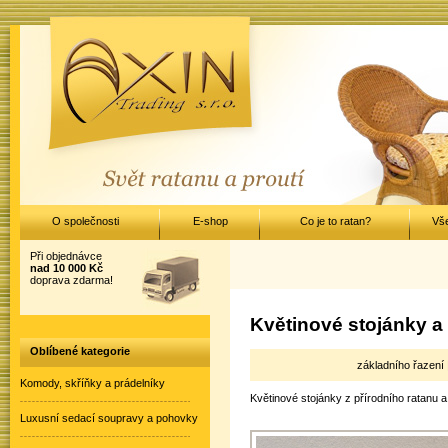
O společnosti
E-shop
Co je to ratan?
Vš
Při objednávce
nad 10 000 Kč
doprava zdarma!
Květinové stojánky a
Oblíbené kategorie
základního řazení
Komody, skříňky a prádelníky
Květinové stojánky z přírodního ratanu a
Luxusní sedací soupravy a pohovky