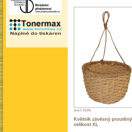
(kat.č.5028)
Květník závěsný proutěný
velikost XL