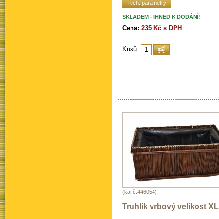
Tech. parametry
SKLADEM - IHNED K DODÁNÍ!
Cena:
235 Kč s DPH
Kusů:
(kat.č.446054)
Truhlík vrbový velikost XL