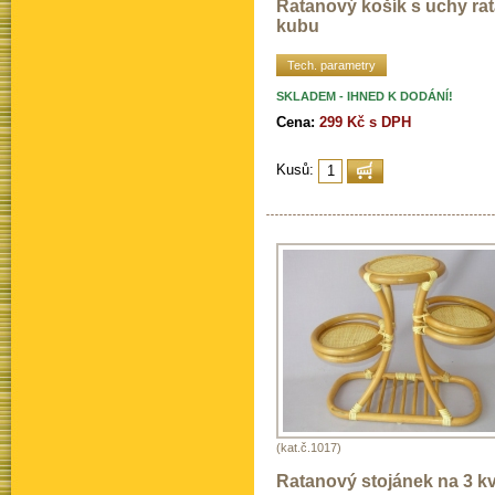
Ratanový košík s uchy ra
kubu
Tech. parametry
SKLADEM - IHNED K DODÁNÍ!
Cena:
299 Kč s DPH
Kusů:
(kat.č.1017)
Ratanový stojánek na 3 kv