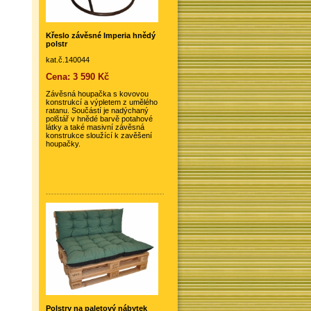
Křeslo závěsné Imperia hnědý
polstr
kat.č.140044
Cena: 3 590 Kč
Závěsná houpačka s kovovou
konstrukcí a výpletem z umělého
ratanu. Součástí je nadýchaný
polštář v hnědé barvě potahové
látky a také masivní závěsná
konstrukce sloužící k zavěšení
houpačky.
Polstry na paletový nábytek