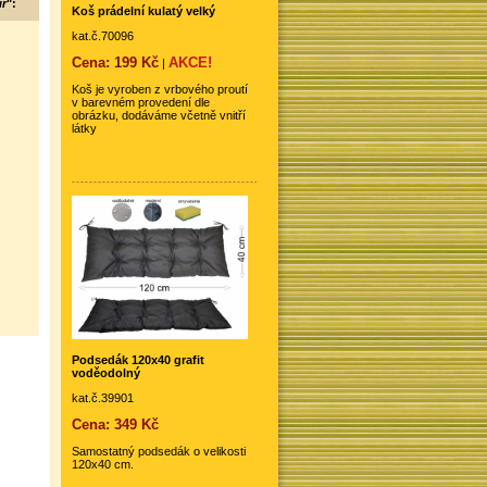
ír
":
Koš prádelní kulatý velký
kat.č.70096
Cena: 199 Kč
AKCE!
|
Koš je vyroben z vrbového proutí
v barevném provedení dle
obrázku, dodáváme včetně vnitří
látky
Podsedák 120x40 grafit
voděodolný
kat.č.39901
Cena: 349 Kč
Samostatný podsedák o velikosti
120x40 cm.