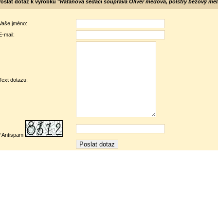
oslat dotaz k výrobku "
Ratanová sedací souprava Oliver medová, polstry béžový mel
Vaše jméno:
E-mail:
Text dotazu:
* Antispam