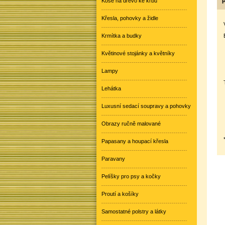
Koše na dřevo ke krbu
P
Křesla, pohovky a židle
Krmítka a budky
Květinové stojánky a květníky
Lampy
Lehátka
Luxusní sedací soupravy a pohovky
Obrazy ručně malované
Papasany a houpací křesla
Paravany
Pelíšky pro psy a kočky
Proutí a košíky
Samostatné polstry a látky