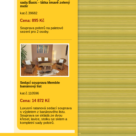
sada Basic - látka tmavě zelený
melír
kat.č.39682
Cena: 895 Kč
Souprava polstrů na paletové
sezení pro 2 osoby.
Sedací souprava Memble
banánový list
kat.č.110596
Cena: 14 872 Kč
Luxusní ratanová sedací souprava
s výpletem z banánového listu.
Souprava se skládá ze dvou
křesel, lavice, stolku se sklem a
kompletní sady polstrů.