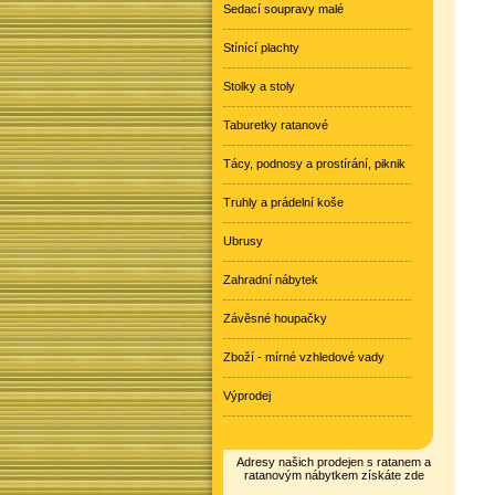
Sedací soupravy malé
Stínící plachty
Stolky a stoly
Taburetky ratanové
Tácy, podnosy a prostírání, piknik
Truhly a prádelní koše
Ubrusy
Zahradní nábytek
Závěsné houpačky
Zboží - mírné vzhledové vady
Výprodej
Adresy našich prodejen s ratanem a
ratanovým nábytkem získáte zde