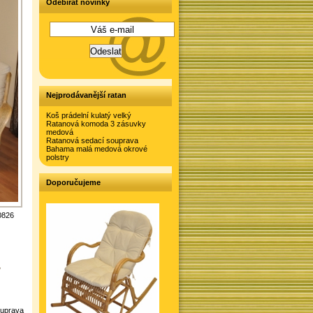
Odebírat novinky
Nejprodávanější ratan
Koš prádelní kulatý velký
Ratanová komoda 3 zásuvky
medová
Ratanová sedací souprava
Bahama malá medová okrové
polstry
Doporučujeme
0826
y
ouprava