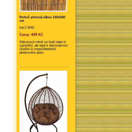
Rohož plotová rákos 150x500
cm
kat.č.5692
Cena: 449 Kč
Rákosová rohož se hodí nejen k
zastínění, ale také k dekorativním
účelům či zneprůhlednění
pletivového plotu.