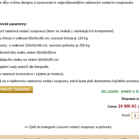
í k díky svému designu a zpracování k nejprodávanějším ratanovým sedacím soupravám.
nické parametry:
ní ratanová sedací souprava Oliver se skládá z následujících komponentů:
u křesel o velikosti 80x91x96 cm, nosnost křesla je 120 kg
ovky o velikosti 120x91x96 cm, nosnost pohovky je 250 kg
nferenčního stolku sklem 90x50x50cm
kládacího stolku se sklem 50x50x55 cm
pletní sady polstrů dle fotografie.
 ratanové konstrukce i výpletu je medová.
 se o nádhernou ratanovou sedací soupravu, která bude jistě dominantou každého prostoru
SKLADEM - IHNED K 
Doprava z
24 900 Kč
Cena:
Kusů:
<< Zpět do kategorie Luxusní sedací soupravy a pohovky