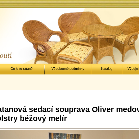
Co je to ratan?
Všeobecné podmínky
Katalog
Výdejní
tanová sedací souprava Oliver medo
lstry béžový melír