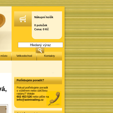
Nákupní košík
0 položek
Cena: 0 Kč
 místo
Velkoobchod
Kontakty
Potřebujete poradit?
vá,
Pokud potřebujete poradit
s výběrem nebo údržbou
ratanu? Volejte
602 453 526
nebo pište na
info@axintrading.cz