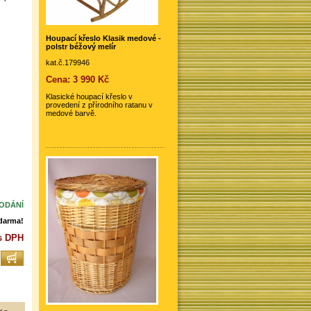
Houpací křeslo Klasik medové -
polstr béžový melír
kat.č.179946
Cena: 3 990 Kč
Klasické houpací křeslo v
provedení z přírodního ratanu v
medové barvě.
DODÁNÍ
darma!
 s DPH