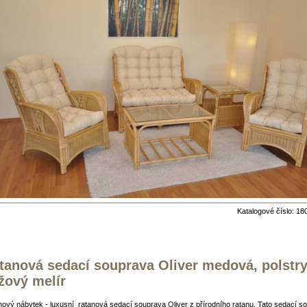
Katalogové číslo: 18
tanová sedací souprava Oliver medová, polstr
žový melír
ový nábytek - luxusní ratanová sedací souprava Oliver z přírodního ratanu. Tato sedací s