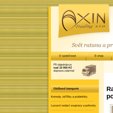
O společnosti
E-shop
Při objednávce
nad 10 000 Kč
doprava zdarma!
Ra
Oblíbené kategorie
po
Komody, skříňky a prádelníky
Luxusní sedací soupravy a pohovky