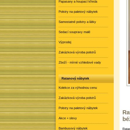
Papasany a houpací křesla
Polstry na paletový nábytek
Samostatné polstry a látky
Sedací soupravy malé
Výprodej
Zakázková výroba polstrů
Zboží - mírné vzhledové vady
Ratanový nábytek
Kolekce za výhodnou cenu
Zakázková výroba polstrů
Polstry na paletový nábytek
Ra
bé
Akce + slevy
Bambusový nábytek
Ratan