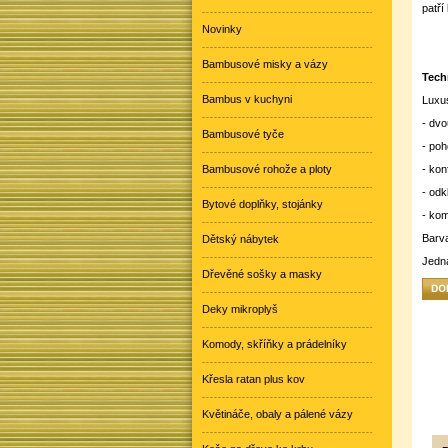
patř
Novinky
Bambusové misky a vázy
Tech
Bambus v kuchyni
Luxus
- dvo
Bambusové tyče
- poh
Bambusové rohože a ploty
- ko
- od
Bytové doplňky, stojánky
- kom
Barva
Dětský nábytek
Jedná
Dřevěné sošky a masky
Deky mikroplyš
Komody, skříňky a prádelníky
Křesla ratan plus kov
Květináče, obaly a pálené vázy