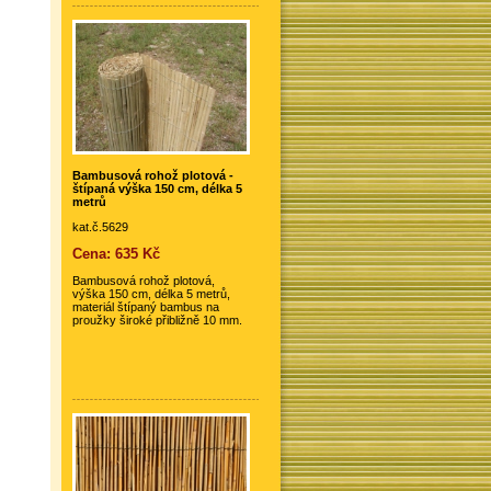
Bambusová rohož plotová -
štípaná výška 150 cm, délka 5
metrů
kat.č.5629
Cena: 635 Kč
Bambusová rohož plotová,
výška 150 cm, délka 5 metrů,
materiál štípaný bambus na
proužky široké přibližně 10 mm.