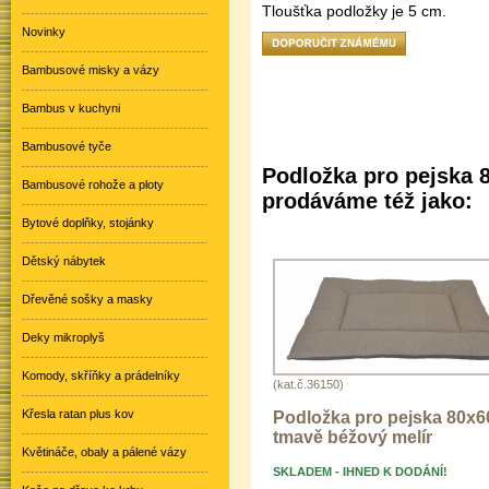
Tloušťka podložky je 5 cm.
Novinky
Bambusové misky a vázy
Bambus v kuchyni
Bambusové tyče
Podložka pro pejska 8
Bambusové rohože a ploty
prodáváme též jako:
Bytové doplňky, stojánky
Dětský nábytek
Dřevěné sošky a masky
Deky mikroplyš
Komody, skříňky a prádelníky
(kat.č.36150)
Křesla ratan plus kov
Podložka pro pejska 80x60
tmavě béžový melír
Květináče, obaly a pálené vázy
SKLADEM - IHNED K DODÁNÍ!