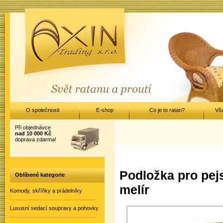
O společnosti
E-shop
Co je to ratan?
Vš
Při objednávce
nad 10 000 Kč
doprava zdarma!
Podložka pro pejs
Oblíbené kategorie
melír
Komody, skříňky a prádelníky
Luxusní sedací soupravy a pohovky