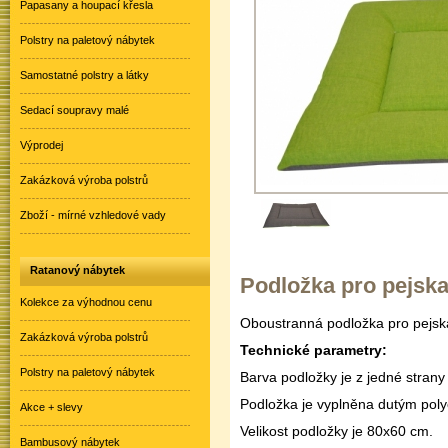
Papasany a houpací křesla
Polstry na paletový nábytek
Samostatné polstry a látky
Sedací soupravy malé
Výprodej
Zakázková výroba polstrů
Zboží - mírné vzhledové vady
Ratanový nábytek
Podložka pro pejska 
Kolekce za výhodnou cenu
Oboustranná podložka pro pejsk
Zakázková výroba polstrů
Technické parametry:
Polstry na paletový nábytek
Barva podložky je z jedné strany
Podložka je vyplněna dutým pol
Akce + slevy
Velikost podložky je 80x60 cm.
Bambusový nábytek