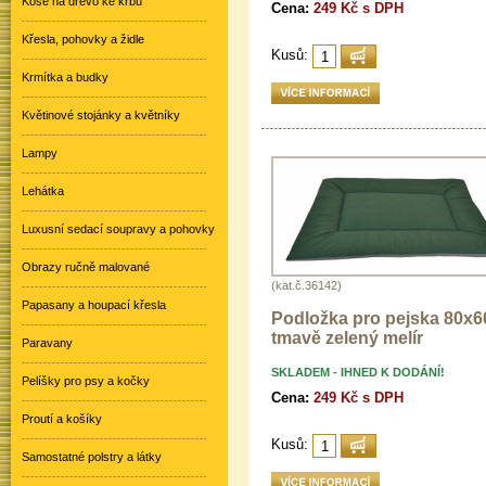
Koše na dřevo ke krbu
Cena:
249 Kč s DPH
Křesla, pohovky a židle
Kusů:
Krmítka a budky
Květinové stojánky a květníky
Lampy
Lehátka
Luxusní sedací soupravy a pohovky
Obrazy ručně malované
(kat.č.36142)
Papasany a houpací křesla
Podložka pro pejska 80x60
tmavě zelený melír
Paravany
SKLADEM - IHNED K DODÁNÍ!
Pelíšky pro psy a kočky
Cena:
249 Kč s DPH
Proutí a košíky
Kusů:
Samostatné polstry a látky