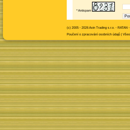
* Antispam
(c) 2005 - 2026 Axin Trading s.r.o. -
RATAN -
Poučení o zpracování osobních údajů
|
Všeo