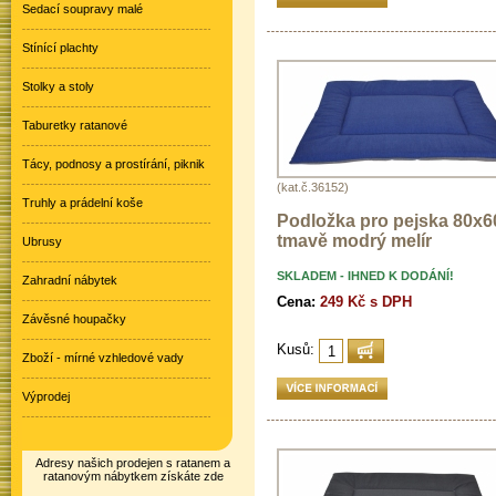
Sedací soupravy malé
Stínící plachty
Stolky a stoly
Taburetky ratanové
Tácy, podnosy a prostírání, piknik
(kat.č.36152)
Truhly a prádelní koše
Podložka pro pejska 80x60
tmavě modrý melír
Ubrusy
SKLADEM - IHNED K DODÁNÍ!
Zahradní nábytek
Cena:
249 Kč s DPH
Závěsné houpačky
Kusů:
Zboží - mírné vzhledové vady
Výprodej
Adresy našich prodejen s ratanem a
ratanovým nábytkem získáte zde