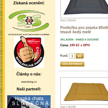
Získaná ocenění:
(kat.č.36144)
Podložka pro pejska 80x60
tmavě šedý melír
SKLADEM - IHNED K DODÁNÍ!
Cena:
249 Kč s DPH
Kusů:
Články o nás:
www.living.cz
Naši partneři:
(kat.č.36149)